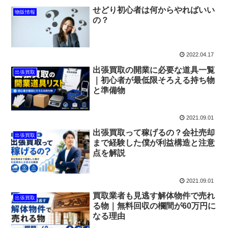
せどり初心者は何からやればいい
物販情報
の？
2022.04.17
出張買取の開業に必要な道具一覧
出張買取
｜初心者が最低限そろえる持ち物
と準備物
2021.09.01
出張買取って稼げるの？会社売却
出張買取
まで経験した僕が利益構造と注意
点を解説
2021.09.01
買取業者も見逃す解体物件で売れ
出張買取
る物｜無料回収の欄間が60万円に
なる理由