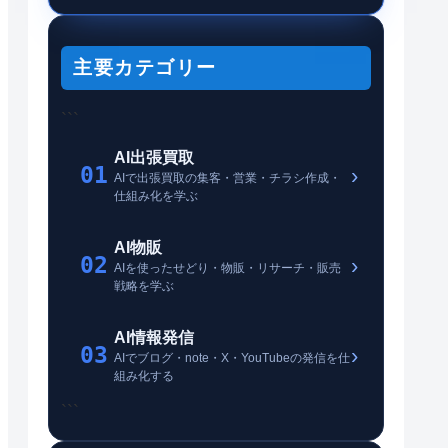
主要カテゴリー
```
AI出張買取
01
›
AIで出張買取の集客・営業・チラシ作成・
仕組み化を学ぶ
AI物販
02
›
AIを使ったせどり・物販・リサーチ・販売
戦略を学ぶ
AI情報発信
03
›
AIでブログ・note・X・YouTubeの発信を仕
組み化する
```